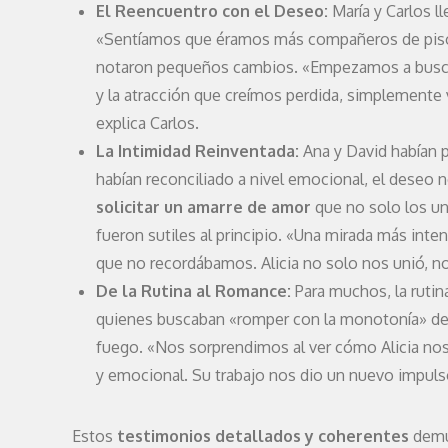
El Reencuentro con el Deseo:
María y Carlos ll
«Sentíamos que éramos más compañeros de piso q
notaron pequeños cambios. «Empezamos a buscar e
y la atracción que creímos perdida, simplemente 
explica Carlos.
La Intimidad Reinventada:
Ana y David habían 
habían reconciliado a nivel emocional, el deseo n
solicitar un amarre de amor
que no solo los uni
fueron sutiles al principio. «Una mirada más inte
que no recordábamos. Alicia no solo nos unió, n
De la Rutina al Romance:
Para muchos, la rutina
quienes buscaban «romper con la monotonía» de su
fuego. «Nos sorprendimos al ver cómo Alicia nos
y emocional. Su trabajo nos dio un nuevo impulso
Estos
testimonios detallados y coherentes
demue