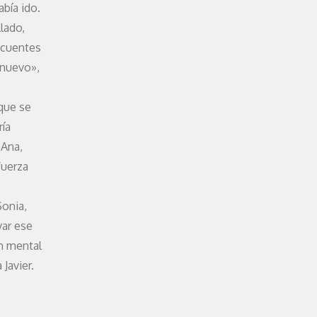
abía ido.
lado,
ecuentes
 nuevo»,
que se
ría
 Ana,
fuerza
Sonia,
var ese
én mental
Javier.