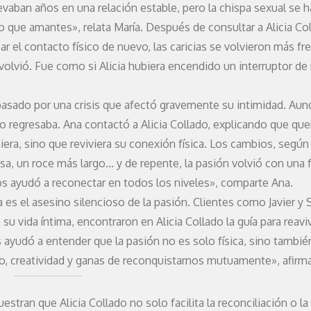
evaban años en una relación estable, pero la chispa sexual se h
ue amantes», relata María. Después de consultar a Alicia Col
l contacto físico de nuevo, las caricias se volvieron más fr
volvió. Fue como si Alicia hubiera encendido un interruptor de
pasado por una crisis que afectó gravemente su intimidad. Aun
o regresaba. Ana contactó a Alicia Collado, explicando que que
era, sino que reviviera su conexión física. Los cambios, según
nsa, un roce más largo… y de repente, la pasión volvió con una 
os ayudó a reconectar en todos los niveles», comparte Ana.
 es el asesino silencioso de la pasión. Clientes como Javier y 
 vida íntima, encontraron en Alicia Collado la guía para reavi
 ayudó a entender que la pasión no es solo física, sino tambi
, creatividad y ganas de reconquistarnos mutuamente», afirma 
stran que Alicia Collado no solo facilita la reconciliación o la