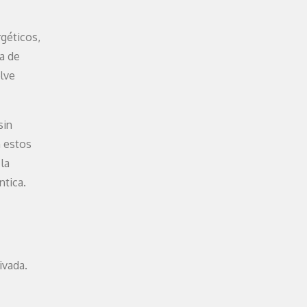
rgéticos,
a de
elve
sin
n estos
 la
ntica.
ivada.