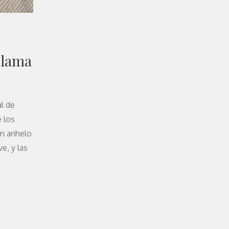
Llama
al de
e los
un anhelo
e, y las