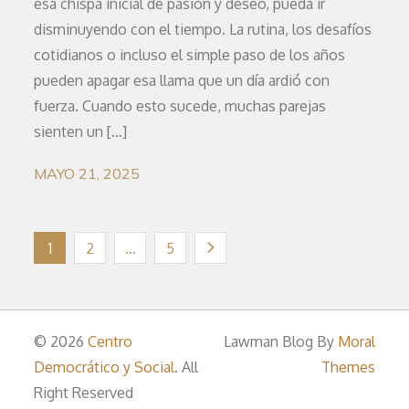
esa chispa inicial de pasión y deseo, pueda ir
disminuyendo con el tiempo. La rutina, los desafíos
cotidianos o incluso el simple paso de los años
pueden apagar esa llama que un día ardió con
fuerza. Cuando esto sucede, muchas parejas
sienten un […]
MAYO 21, 2025
Paginación
1
2
…
5
de
© 2026
Centro
Lawman Blog By
Moral
entradas
Democrático y Social
. All
Themes
Right Reserved