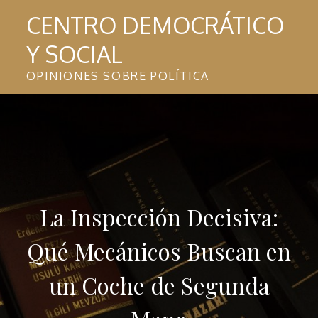
Skip
CENTRO DEMOCRÁTICO
to
Y SOCIAL
content
OPINIONES SOBRE POLÍTICA
La Inspección Decisiva:
Qué Mecánicos Buscan en
un Coche de Segunda