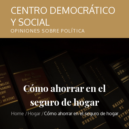
Skip
CENTRO DEMOCRÁTICO
to
Y SOCIAL
content
OPINIONES SOBRE POLÍTICA
Cómo ahorrar en el
seguro de hogar
Home
Hogar
Cómo ahorrar en el seguro de hogar