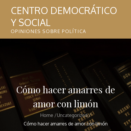
Skip
CENTRO DEMOCRÁTICO
to
Y SOCIAL
content
OPINIONES SOBRE POLÍTICA
Cómo hacer amarres de
amor con limón
Home
Uncategorized
Cómo hacer amarres de amor con limón