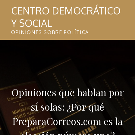
Skip
CENTRO DEMOCRÁTICO
to
Y SOCIAL
content
OPINIONES SOBRE POLÍTICA
Opiniones que hablan por
sí solas: ¿Por qué
PreparaCorreos.com es la