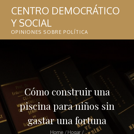
Skip
CENTRO DEMOCRÁTICO
to
Y SOCIAL
content
OPINIONES SOBRE POLÍTICA
Cómo construir una
piscina para niños sin
gastar una fortuna
Home
Hogar